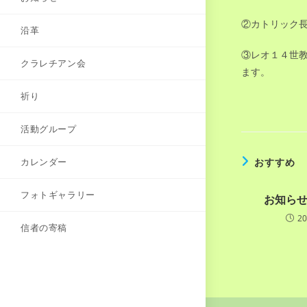
②カトリック
沿革
③レオ１４世教
クラレチアン会
ます。
祈り
活動グループ
カレンダー
おすすめ
フォトギャラリー
お知らせ（
2
信者の寄稿