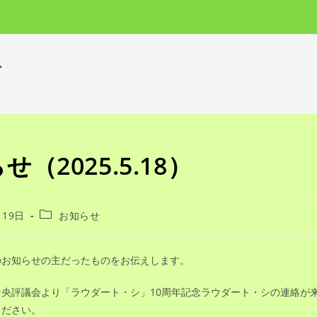
グ
せ（2025.5.18）
投
月19日
お知らせ
稿
カ
テ
のお知らせの主だったものをお伝えします。
ゴ
リ
中央評議会より「ラウダート・シ」10周年記念ラウダート・シの連絡が
ー:
ください。