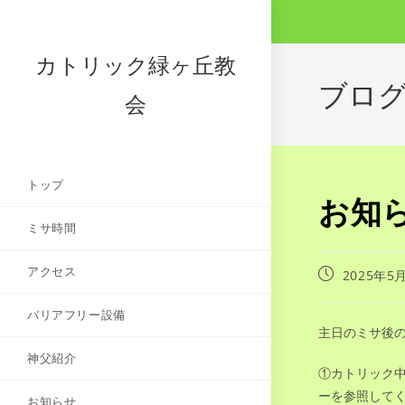
コ
ン
テ
カトリック緑ヶ丘教
ン
ブロ
会
ツ
へ
ス
キ
トップ
ッ
お知ら
プ
ミサ時間
アクセス
投
2025年5
稿
公
バリアフリー設備
開
主日のミサ後
日:
神父紹介
①カトリック
ーを参照して
お知らせ