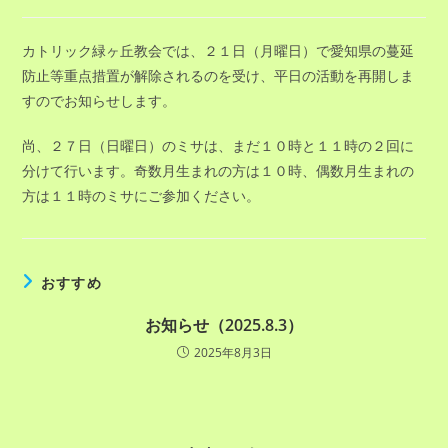
稿
稿
公
カ
開
テ
カトリック緑ヶ丘教会では、２１日（月曜日）で愛知県の蔓延
日:
ゴ
防止等重点措置が解除されるのを受け、平日の活動を再開しま
リ
ー:
すのでお知らせします。
尚、２７日（日曜日）のミサは、まだ１０時と１１時の２回に
分けて行います。奇数月生まれの方は１０時、偶数月生まれの
方は１１時のミサにご参加ください。
おすすめ
お知らせ（2025.8.3）
2025年8月3日