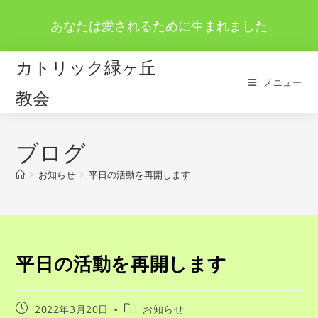
コ
あなたは愛されるために生まれました
ン
テ
ン
カトリック緑ヶ丘
ツ
メニュー
教会
へ
ス
キ
ブログ
ッ
プ
>
お知らせ
>
平日の活動を再開します
平日の活動を再開します
投
投
2022年3月20日
お知らせ