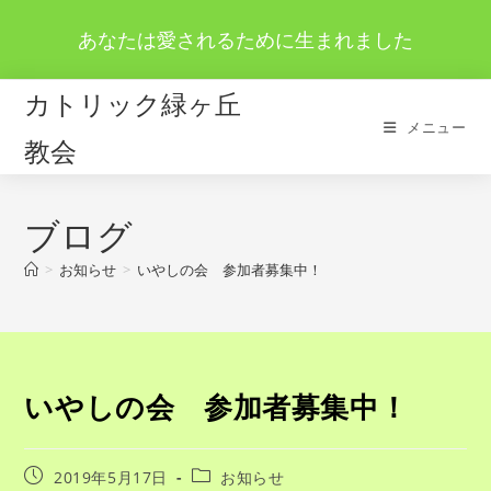
コ
あなたは愛されるために生まれました
ン
テ
ン
カトリック緑ヶ丘
ツ
メニュー
教会
へ
ス
キ
ブログ
ッ
プ
>
お知らせ
>
いやしの会 参加者募集中！
いやしの会 参加者募集中！
投
投
2019年5月17日
お知らせ