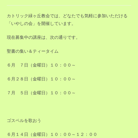
稿
稿
公
カ
開
テ
カトリック緑ヶ丘教会では、どなたでも気軽に参加いただける
日:
ゴ
「いやしの会」を開催しています。
リ
ー:
現在募集中の講座は、次の通りです。
聖書の集い＆ティータイム
６月 ７日（金曜日）１０：００～
６月２８日（金曜日）１０：００～
７月 ５日（金曜日）１０：００～
ゴスペルを歌おう
６月１４日（金曜日）１０：００～１２：００